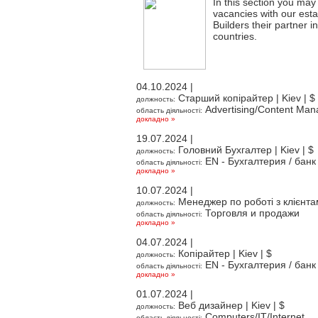
In this section you may 
vacancies with our est
Builders their partner 
countries.
04.10.2024 |
Старший копірайтер
| Kiev | $
должность:
Advertising/Content Man
область діяльності:
докладно »
19.07.2024 |
Головний Бухгалтер
| Kiev | $
должность:
EN - Бухгалтерия / банк
область діяльності:
докладно »
10.07.2024 |
Менеджер по роботі з клієнт
должность:
Торговля и продажи
область діяльності:
докладно »
04.07.2024 |
Копірайтер
| Kiev | $
должность:
EN - Бухгалтерия / банк
область діяльності:
докладно »
01.07.2024 |
Веб дизайнер
| Kiev | $
должность:
Computers/IT/Internet
область діяльності: