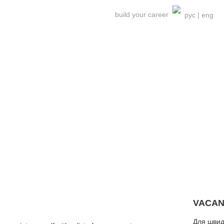
build your career
рус
|
eng
VACA
Для швид