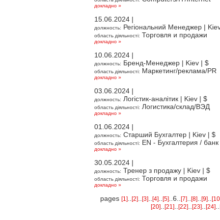
докладно »
15.06.2024 |
Регіональний Менеджер
| Kiev
должность:
Торговля и продажи
область діяльності:
докладно »
10.06.2024 |
Бренд-Менеджер
| Kiev | $
должность:
Маркетинг/реклама/PR
область діяльності:
докладно »
03.06.2024 |
Логістик-аналітик
| Kiev | $
должность:
Логистика/склад/ВЭД
область діяльності:
докладно »
01.06.2024 |
Старший Бухгалтер
| Kiev | $
должность:
EN - Бухгалтерия / банк
область діяльності:
докладно »
30.05.2024 |
Тренер з продажу
| Kiev | $
должность:
Торговля и продажи
область діяльності:
докладно »
pages
..
..
..
..
..6..
..
..
..
[1]
[2]
[3]
[4]
[5]
[7]
[8]
[9]
[10
..
..
..
..
..
[20]
[21]
[22]
[23]
[24]