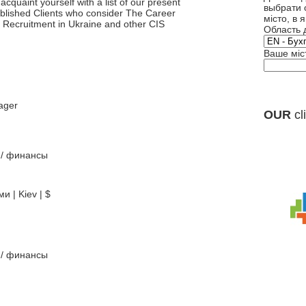
acquaint yourself with a list of our present
выбрати 
ablished Clients who consider The Career
місто, в 
in Recruitment in Ukraine and other CIS
Область д
Ваше міс
ager
OUR
cl
 / финансы
ами
| Kiev | $
 / финансы