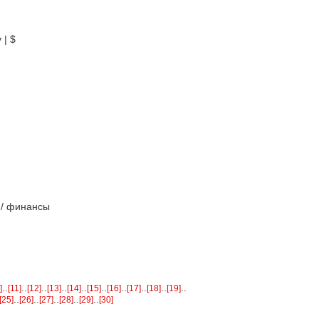
 | $
 / финансы
..
..
..
..
..
..
..
..
..
..
]
[11]
[12]
[13]
[14]
[15]
[16]
[17]
[18]
[19]
..
..
..
..
..
[25]
[26]
[27]
[28]
[29]
[30]