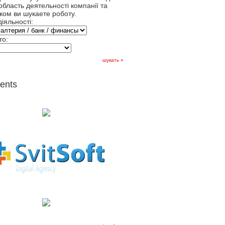
область деятельності компанії та
яком ви шукаете роботу.
іяльності:
то:
шукать »
ients