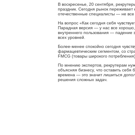
В воскресенье, 20 сентября, рекруте
праздник. Сегодня рынок переживает
отечественные специалисты — не все т
На вопрос «Как сегодня себя чувствует
Парадная версия — у нас все хорошо,
внутреннего пользования — падение з
всех уровней.
Более-менее спокойно сегодня чувст
фармацевтическим сегментом, со стр
FMCG (товары широкого потребления)
По мнению экспертов, рекрутерам нужн
объясняя бизнесу, что оставить себя 
времена — это значит лишиться допо
решения сложных задач.