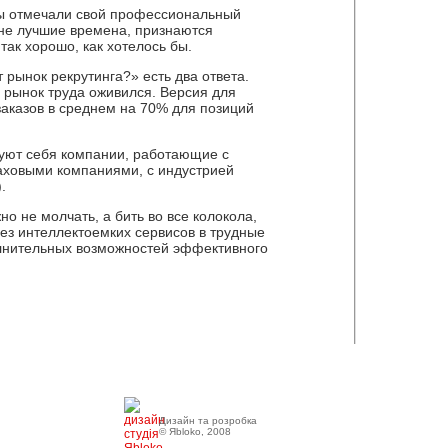
ры отмечали свой профессиональный
 не лучшие времена, признаются
ак хорошо, как хотелось бы.
 рынок рекрутинга?» есть два ответа.
 рынок труда оживился. Версия для
аказов в среднем на 70% для позиций
вуют себя компании, работающие с
аховыми компаниями, с индустрией
.
о не молчать, а бить во все колокола,
без интеллектоемких сервисов в трудные
лнительных возможностей эффективного
Дизайн та розробка
© Яbloko, 2008