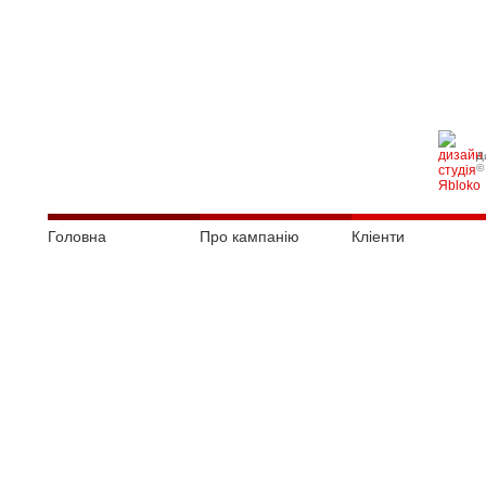
Д
©
Головна
Про кампанію
Кліенти